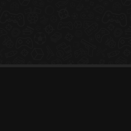
Hakkımızda
Kullanım Şartları
Telif Hakkı © 2020.
Crispium
Sıkça Sorulan Sorular
Sponsorluk